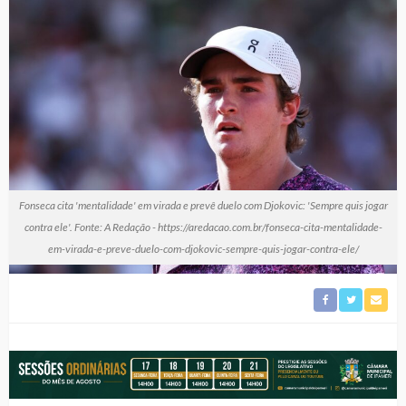
Fonseca cita 'mentalidade' em virada e prevê duelo com Djokovic: 'Sempre quis jogar
contra ele'. Fonte: A Redação - https://aredacao.com.br/fonseca-cita-mentalidade-
em-virada-e-preve-duelo-com-djokovic-sempre-quis-jogar-contra-ele/