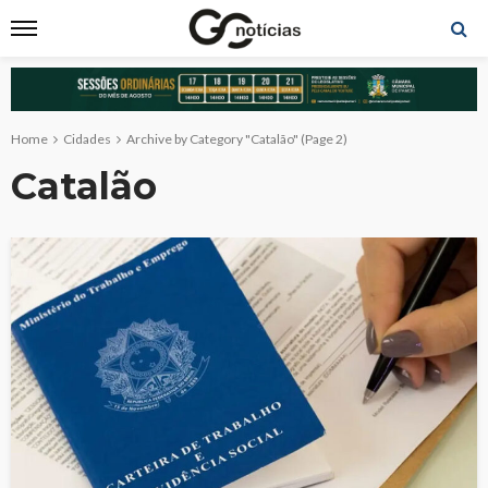
Home
Cidades
Archive by Category "Catalão"
(Page 2)
Catalão