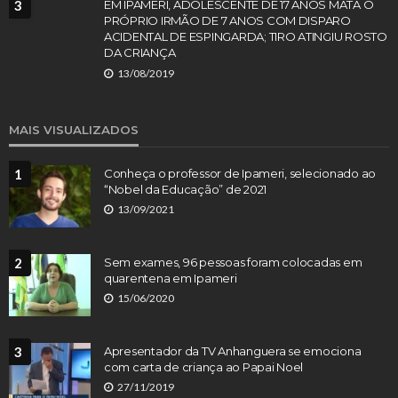
3
EM IPAMERI, ADOLESCENTE DE 17 ANOS MATA O
PRÓPRIO IRMÃO DE 7 ANOS COM DISPARO
ACIDENTAL DE ESPINGARDA; TIRO ATINGIU ROSTO
DA CRIANÇA
13/08/2019
MAIS VISUALIZADOS
1
Conheça o professor de Ipameri, selecionado ao
“Nobel da Educação” de 2021
13/09/2021
2
Sem exames, 96 pessoas foram colocadas em
quarentena em Ipameri
15/06/2020
3
Apresentador da TV Anhanguera se emociona
com carta de criança ao Papai Noel
27/11/2019