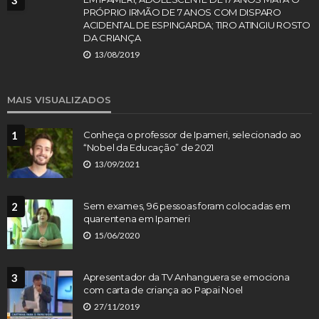
3
PRÓPRIO IRMÃO DE 7 ANOS COM DISPARO
ACIDENTAL DE ESPINGARDA; TIRO ATINGIU ROSTO
DA CRIANÇA
13/08/2019
MAIS VISUALIZADOS
1
Conheça o professor de Ipameri, selecionado ao
“Nobel da Educação” de 2021
13/09/2021
2
Sem exames, 96 pessoas foram colocadas em
quarentena em Ipameri
15/06/2020
3
Apresentador da TV Anhanguera se emociona
com carta de criança ao Papai Noel
27/11/2019