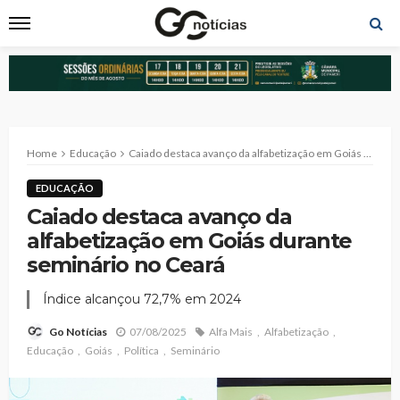
Home
Educação
Caiado destaca avanço da alfabetização em Goiás durante seminário no Ceará
EDUCAÇÃO
Caiado destaca avanço da
alfabetização em Goiás durante
seminário no Ceará
Índice alcançou 72,7% em 2024
07/08/2025
Alfa Mais
Alfabetização
Go Notícias
Educação
Goiás
Política
Seminário