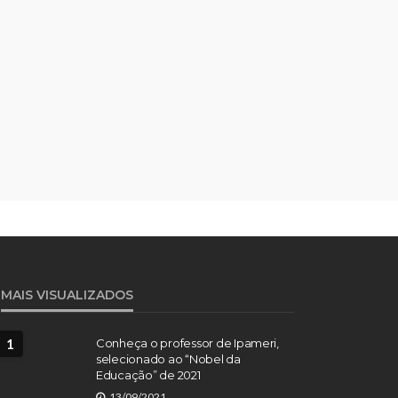
MAIS VISUALIZADOS
1
Conheça o professor de Ipameri,
selecionado ao “Nobel da
Educação” de 2021
13/09/2021