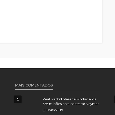
MAIS COMENTADOS
1
Real Madrid oferece Modric e R$
536 milhões para contratar Neymar
08/08/2019