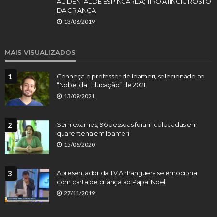
ACIDENTAL DE ESPINGARDA; TIRO ATINGIU ROSTO
DA CRIANÇA
13/08/2019
MAIS VISUALIZADOS
1
Conheça o professor de Ipameri, selecionado ao
“Nobel da Educação” de 2021
13/09/2021
2
Sem exames, 96 pessoas foram colocadas em
quarentena em Ipameri
15/06/2020
3
Apresentador da TV Anhanguera se emociona
com carta de criança ao Papai Noel
27/11/2019